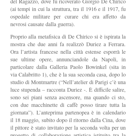
del Ragazzo, dove fu ricoverato Giorgio De Chirico
(ai tempi in cui la struttura, tra il 1916 e il 1917, fu
ospedale militare per curare chi era affetto da
nevrosi causate dalla guerra).
Proprio alla metafisica di De Chirico si è ispirata la
mostra che due anni fa realizzò Duriez a Ferrara.
Ora l’artista francese nella città estense esporrà le
sue ultime opere, annunciandole da Napoli, in
particolare dalla Galleria Paolo Bowinkel (sita in
via Calabritto 1), che è la sua seconda casa, dopo lo
studio di Montmartre (“Nell’atelier di Parigi c’è una
luce stupenda – racconta Duriez -. È difficile salire,
sono sei piani senza ascensore, ma quando ci sto,
con due macchinette di caffè posso tirare tutta la
giornata”). L’anteprima partenopea è in calendario
il 18 maggio, subito dopo il ritorno dalla Cina, dove
il pittore è stato invitato per la seconda volta per un
progetto di collaborazione artistica istituito tra la