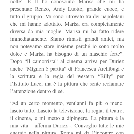
notte’. E lì ho conosciuto Marisa che mi ha
presentato Renzo, Andy Luotto, grande cuoco, e
tutto il gruppo. Mi sono ritrovato tra dei napoletani
che mi hanno adottato. Marisa era completamente
diversa da mia moglie. Marisa mi ha fatto ridere
immediatamente. Siamo rimasti grandi amici, ma
non potevamo stare insieme perché io sono molto
dolce e Marisa ha bisogno di un maschio forte”.
Dopo “Il camorrista” al cinema arriva per Duriez
anche “Mignon è partita” di Francesca Archibugi e
la scrittura e la regia del western “Billy” per
l’Istituto Luce, ma è la pittura che sente reclamare
l’attenzione dentro di sé.
“Ad un certo momento, vent’anni fa più o meno,
lascio tutto. Lascio la televisione, la regia, il teatro,
il cinema, e mi metto a dipingere. La pittura è la
mia vita – afferma Duriez -. Convoglio tutte le mie
energie nella pittura. Roma mi da l’incontro con