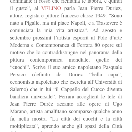
dominante il rosso che richiama le labbra, e quindi
il gusto”, al
VELINO
parla Jean Pierre Duriez,
attore, regista e pittore francese classe 1949. “Sono
nato a Pigalle, ma mi piace Napoli, e a Trastevere è
cominciata la mia vita artistica”. Ad agosto e
settembre prossimi l’artista esporrà al Polo d’arte
Moderna e Contemporanea di Ferrara 80 opere sul
motivo che lo contraddistingue nel panorama della
pittura contemporanea mondiale, quello dei
“cuochi”. Scrive il suo amico napoletano Pasquale
Persico (definito da Duriez “bella capa”,
economista napoletano che esercita all’Università di
Salerno) che in lui “il Cappello del Cuoco diventa
bandiera universale”. Ferrara accoglierà le tele di
Jean Pierre Durèz accanto alle opere di Ugo
Marano, artista amalfitano scomparso qualche anno
fa, nella mostra “La città dei cuochi e la città
moltiplicata”, aprendo anche gli spazi della Città