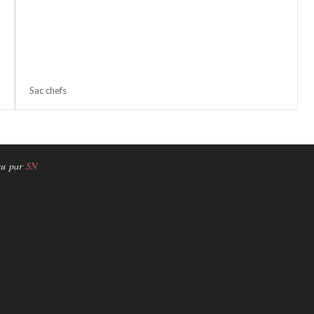
Sac chefs
çu par
SN