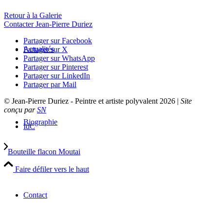
Retour à la Galerie
Contacter Jean-Pierre Duriez
Partager sur Facebook
Actualités
Partager sur X
Partager sur WhatsApp
Partager sur Pinterest
Partager sur LinkedIn
Partager par Mail
© Jean-Pierre Duriez - Peintre et artiste polyvalent 2026 |
Site
conçu par
SN
Biographie
IdC
Bouteille flacon Moutai
Faire défiler vers le haut
Contact